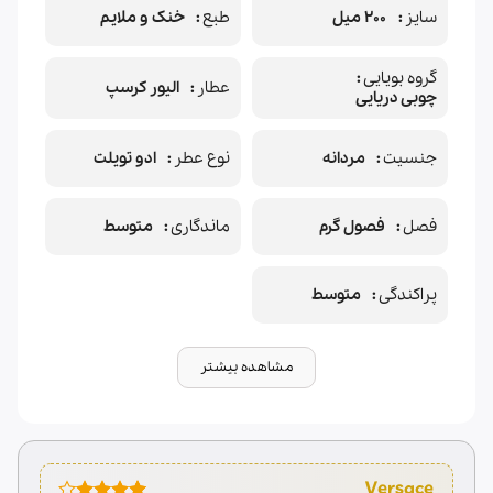
سایز
۲۰۰ میل
طبع
خنک و ملایم
گروه بویایی
عطار
الیور کرسپ
چوبی دریایی
جنسیت
مردانه
نوع عطر
ادو تویلت
فصل
فصول گرم
ماندگاری
متوسط
پراکندگی
متوسط
مشاهده بیشتر