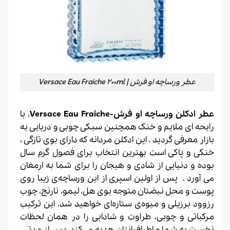
عطر ورساچه او فرش | Versace Eau Fraiche 200ml
عطر ادکلن ورساچه او فرش-Versace Eau Fraiche
، با
رایحه ای ملایم و خنک همچنین سبکی چوبی و دریایی به
بازار معرفی گردید . این ادکلن مردانه که دارای بوی تازگی ،
خنکی و پاکی است بهترین انتخاب برای فصول گرم سال
بوده و دنیایی از شادی و هیجان را برای شما به ارمغان
می آورد . پس از اولین اسپری از این ورساچه‌ی زیبا روی
پوست و محل نبضتان متوجه بوی هل، لیمو، نارنج، چوب
رزوود برزیلی و میوه‌ی ستاره‌ای خواهید شد. این ترکیب
مرکباتی و چوبی، طراوت و شادابی را در همان لحظات
نخست به شما و اطرافیانتان هدیه می‌کند. پس از مدتی،