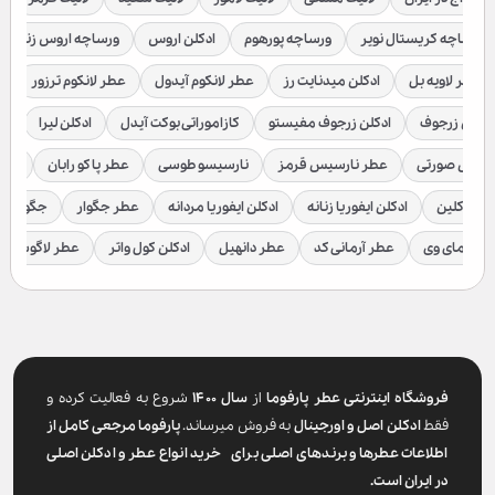
ورساچه کریستال نویر
ورساچه پورهوم
ادکلن اروس
ورساچه اروس زنانه
عطر لاویه بل
ادکلن میدنایت رز
عطر لانکوم آیدول
عطر لانکوم ترزور
ع
ادکلن زرجوف
ادکلن زرجوف مفیستو
کازاموراتی بوکت آیدل
ادکلن لیرا
اد
رسیس صورتی
عطر نارسیس قرمز
نارسیسو طوسی
عطر پاکو رابان
عطر
لوین کلین
ادکلن ایفوریا زنانه
ادکلن ایفوریا مردانه
عطر جگوار
جگوار ک
عطر مای وی
عطر آرمانی کد
عطر دانهیل
ادکلن کول واتر
عطر لاگوست
فروشگاه اینترنتی عطر پارفوما
از
سال ۱۴۰۰
شروع به فعالیت کرده و
فقط
ادکلن اصل و اورجینال
به فروش میرساند.
پارفوما
مرجعی کامل از
اطلاعات عطرها و برندهای اصلی برای خرید انواع عطر و ادکلن اصلی
در ایران است.