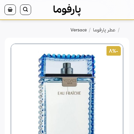
Ski
پارفوما
t
conten
/
/
خانه
عطر پارفوما
Versace
-8%