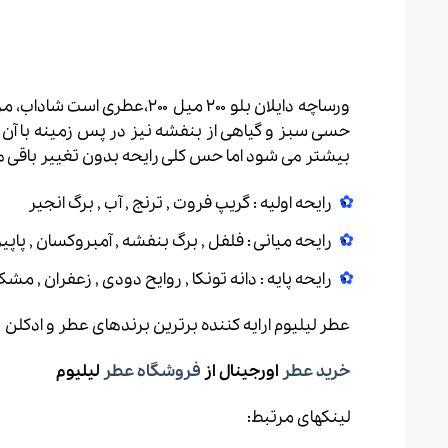
ورساچه دایلان بلو ۲۰۰ میل
حسی سبز و گیاهی از بنفشه نیز در پس زمینه با آن
بیشتر می شود اما حس کلی رایحه بدون تغییر باقی می 
رایحه اولیه : گریپ فروت , ترنج , آب , برگ انجیر
رایحه میانی : فلفل , برگ بنفشه , آمبروکسان , پا
رایحه پایه : دانه تونکا , روایح دودی , زعفران , مش
عطر لیلیوم ارایه کننده برترین برندهای عطر و ادکلن
خرید عطر
اورجینال از
فروشگاه عطر
لیلیوم
لینکهای مرتبط: