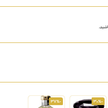
شید.
-37%
-30%