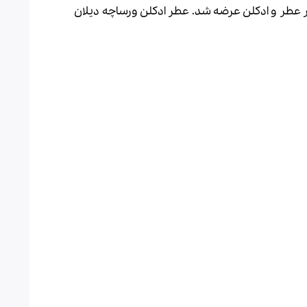
 و تند و شیرین. این عطر در سال 2016 به بازار عطر و ادکلن عرضه شد. عطر ادکلن ورساچه دیلان