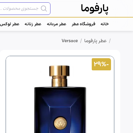
Ski
جستجوی
پارفوما
محصولات
t
conten
خانه
فروشگاه عطر
عطر مردانه
عطر زنانه
عطر لوکس
/
/
خانه
عطر پارفوما
Versace
-29%