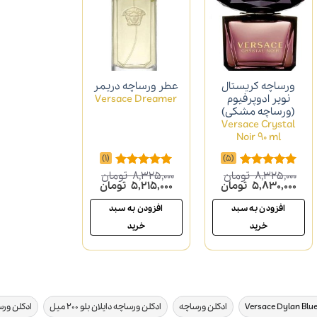
ورساچه کریستال
عطر ورساچه دریمر
نویر ادوپرفیوم
Versace Dreamer
(ورساچه مشکی)
Versace Crystal
Noir 90 ml
(1)
(5)
8,325,000
تومان
8,325,000
تومان
امتیاز
5.00
امتیاز
5.00
قیمت
قیمت
قیمت
قیمت
5,830,000
تومان
5,215,000
تومان
از 5
از 5
اصلی
فعلی
اصلی
فعلی
5,440,000 تومان
8,325,000 تومان
5,830,000 تومان
8,325,000 تومان
5,215,000 تومان
افزودن به سبد
افزودن به سبد
بود.
است.
بود.
است.
خرید
خرید
,
,
,
ادکلن ورساچه
ادکلن ورساچه دایلان بلو ۲۰۰ میل
ادکلن ورس