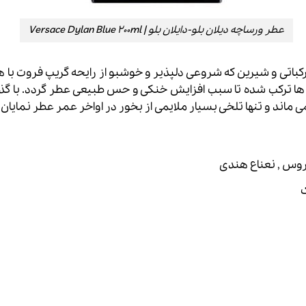
عطر ورساچه دیلان بلو-دایلان بلو | Versace Dylan Blue 200ml
 ۲۰۰،عطری است شاداب، مرکباتی و شیرین که شروعی دلپذیر و خوشبو از رایحه گریپ
 ها ترکب شده تا سبب افزایش خنکی و حس طبیعی عطر گردد. با گذر
ماند و تنها تلخی بسیار ملایمی از بخور در اواخر عمر عطر نمایان 
پیروس , نعناع هندی
ک