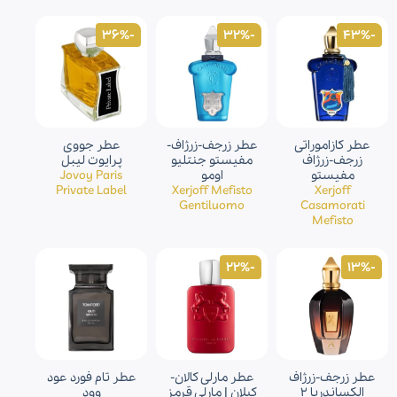
-36%
-32%
-43%
عطر کازاموراتی
عطر زرجف-زرژاف-
عطر جووی
زرجف-زرژاف
مفیستو جنتلیو
پرایوت لیبل
مفیستو
اومو
Jovoy Paris
Private Label
Xerjoff Mefisto
Xerjoff
Gentiluomo
Casamorati
Mefisto
-22%
-13%
عطر زرجف-زرژاف
عطر مارلی کالان-
عطر تام فورد عود
الکساندریا 2
کیلان | مارلی قرمز
وود