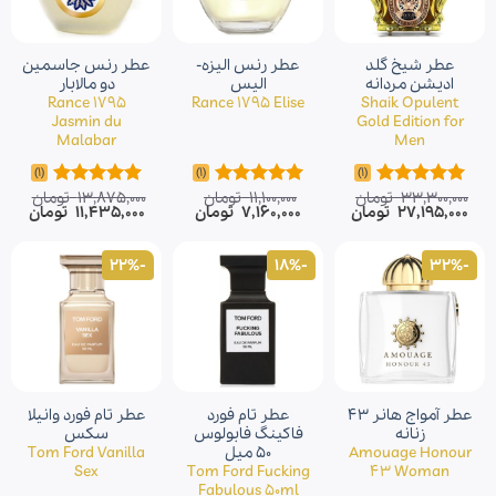
عطر شیخ گلد
عطر رنس الیزه-
عطر رنس جاسمین
ادیشن مردانه
الیس
دو مالابار
Rance 1795
Rance 1795 Elise
Shaik Opulent
Jasmin du
Gold Edition for
Malabar
Men
(1)
(1)
(1)
33,300,000
تومان
11,100,000
تومان
13,875,000
تومان
امتیاز
5.00
امتیاز
5.00
امتیاز
5.00
قیمت
قیمت
قیمت
قیمت
قیمت
قیم
27,195,000
تومان
7,160,000
تومان
11,435,000
تومان
از 5
از 5
از 5
اصلی
فعلی
اصلی
فعلی
اصلی
فعلی
33,300,000 تومان
27,195,000 تومان
11,100,000 تومان
7,160,000 تومان
13,875,000 تومان
بود.
است.
بود.
است.
بود.
است.
-22%
-18%
-32%
عطر آمواج هانر 43
عطر تام فورد
عطر تام فورد وانیلا
زنانه
فاکینگ فابولوس
سکس
Amouage Honour
۵۰ میل
Tom Ford Vanilla
Sex
Tom Ford Fucking
43 Woman
Fabulous 50ml