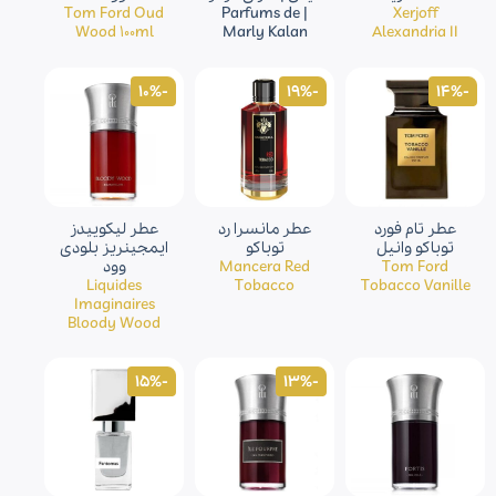
Tom Ford Oud
| Parfums de
Xerjoff
Wood 100ml
Marly Kalan
Alexandria II
-10%
-19%
-14%
عطر تام فورد
عطر مانسرا رد
عطر ليکوييدز
توباکو وانیل
توباکو
ايمجينريز بلودی
Tom Ford
Mancera Red
وود
Liquides
Tobacco
Tobacco Vanille
Imaginaires
Bloody Wood
-15%
-13%