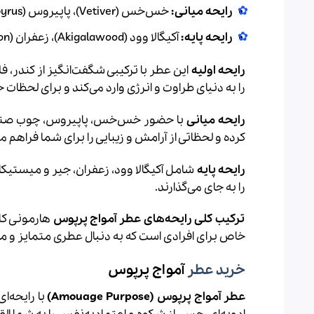
رایحه میانی:
خس‌خس (Vetiver)، پاپیروس (Papyrus)، چوب صندل (Sandalwood)، رز (Rose)
رایحه پایه:
آکیگالا وود (Akigalawood)، زعفران (Saffron)، جیر (Suede)، میستیکال (Mystikal)
رایحه اولیه
این عطر با ترکیبی شگفت‌انگیز از کندر، ف
را به دنیای طراوت و انرژی وارد می‌کند و برای لحظ
رایحه میانی
با حضور خس‌خس، پاپیروس، چوب صندل و ر
کرده و لحظاتی از آرامش و زیبایی را برای شما فراهم می
رایحه پایه
شامل آکیگالا وود، زعفران، جیر و میستیکا
را به جای می‌گذارند.
ترکیب کلی رایحه‌های عطر آمواج پرپوس
هارمونی کام
خاص برای افرادی است که به دنبال عطری متمایز و م
خرید عطر
آمواج پرپوس
عطر آمواج پرپوس (Amouage Purpose)
با رایحه‌ا