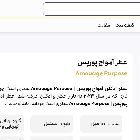
گیفت ست
مقالات
عطر آمواج پورپس
Amouage Purpose
عطر ادکلن آمواج پورپس | Amouage Purpose
عطری است چوبی
تازه
که در سال 2023 به بازار
عطر
و
ادکلن
عرضه شد.
عطر ادک
پورپس | Amouage Purpose
عطری است مردانه زنانه و خاص.
گروه بویایی
سایز
100 میل
طبع
معتدل
کهربایی و 