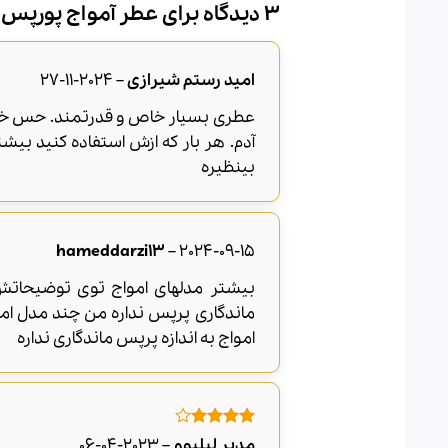
3 دیدگاه برای
عطر آمواج پورپس
امید رستم شیرازی
–
2024-11-27
عطری بسیار خاص و قدرتمند. حس خاص ب
آدم. هر بار که ازش استفاده کنید بی
بینظیره
hameddarzi13
–
2024-09-15
بیشتر مدلهای امواج توی توضیحاتش
ماندگاری پرپس نداره من چند مدل ام
امواج به اندازه پرپس ماندگاری نداره
امتیاز
4
مدیر لیلیوم
–
2023-04-06