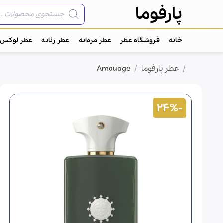
Ski
جستجوی
پارفوما
محصولات
t
conten
خانه
فروشگاه عطر
عطر مردانه
عطر زنانه
عطر لوکس
/
/
خانه
عطر پارفوما
Amouage
-24%