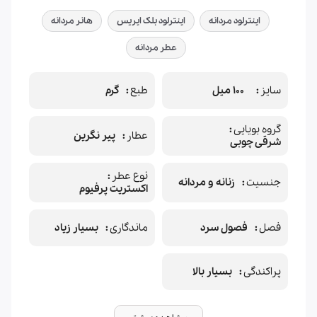
اینترلود مردانه
اینترلود بلک ایریس
هانر مردانه
عطر مردانه
سایز
100 میل
طبع
گرم
گروه بویایی
عطار
پیر نگرین
شرقی چوبی
نوع عطر
جنسیت
زنانه و مردانه
اکستریت پرفیوم
فصل
فصول سرد
ماندگاری
بسیار زیاد
پراکندگی
بسیار بالا