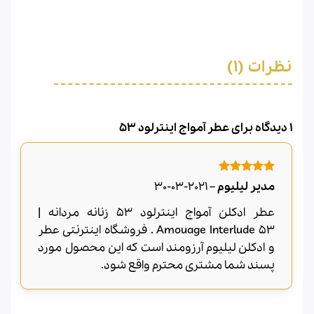
نظرات (1)
1 دیدگاه برای
عطر آمواج اینترلود 53
امتیاز
5
از
مدیر لیلیوم
–
2021-03-30
5
عطر ادکلن آمواج اینترلود ۵۳ زنانه مردانه |
Amouage Interlude 53 . فروشگاه اینترنتی عطر
و ادکلن لیلیوم آرزومند است که این محصول مورد
پسند شما مشتری محترم واقع شود.