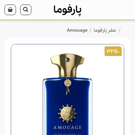
Ski
پارفوما
t
conten
/
/
خانه
عطر پارفوما
Amouage
-32%