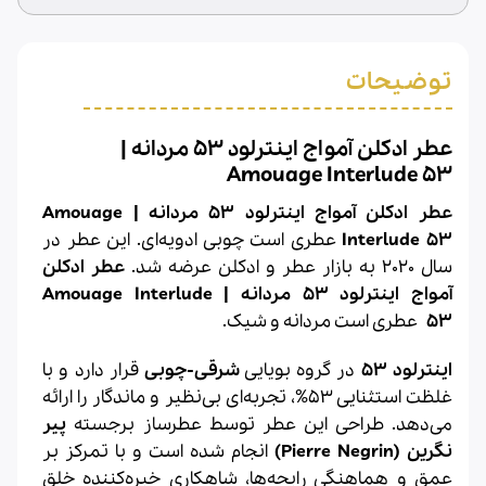
توضیحات
عطر ادکلن آمواج اینترلود 53 مردانه |
Amouage Interlude 53
عطر ادکلن آمواج اینترلود 53 مردانه | Amouage
Interlude 53
عطری است چوبی ادویه‌ای. این عطر در
سال 2020 به بازار عطر و ادکلن عرضه شد.
عطر ادکلن
آمواج اینترلود 53 مردانه | Amouage Interlude
53
عطری است مردانه و شیک.
اینترلود 53
در گروه بویایی
شرقی-چوبی
قرار دارد و با
غلظت استثنایی 53%، تجربه‌ای بی‌نظیر و ماندگار را ارائه
می‌دهد. طراحی این عطر توسط عطرساز برجسته
پیر
نگرین (Pierre Negrin)
انجام شده است و با تمرکز بر
عمق و هماهنگی رایحه‌ها، شاهکاری خیره‌کننده خلق