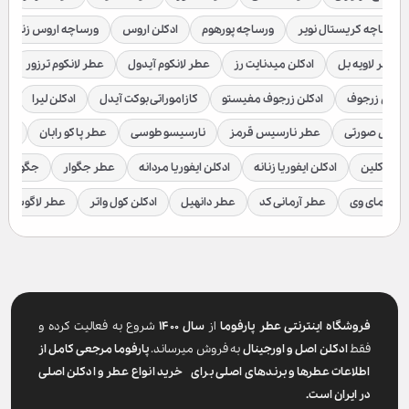
ورساچه کریستال نویر
ورساچه پورهوم
ادکلن اروس
ورساچه اروس زنانه
عطر لاویه بل
ادکلن میدنایت رز
عطر لانکوم آیدول
عطر لانکوم ترزور
ع
ادکلن زرجوف
ادکلن زرجوف مفیستو
کازاموراتی بوکت آیدل
ادکلن لیرا
اد
رسیس صورتی
عطر نارسیس قرمز
نارسیسو طوسی
عطر پاکو رابان
عطر
لوین کلین
ادکلن ایفوریا زنانه
ادکلن ایفوریا مردانه
عطر جگوار
جگوار ک
عطر مای وی
عطر آرمانی کد
عطر دانهیل
ادکلن کول واتر
عطر لاگوست
فروشگاه اینترنتی عطر پارفوما
از
سال ۱۴۰۰
شروع به فعالیت کرده و
فقط
ادکلن اصل و اورجینال
به فروش میرساند.
پارفوما
مرجعی کامل از
اطلاعات عطرها و برندهای اصلی برای خرید انواع عطر و ادکلن اصلی
در ایران است.