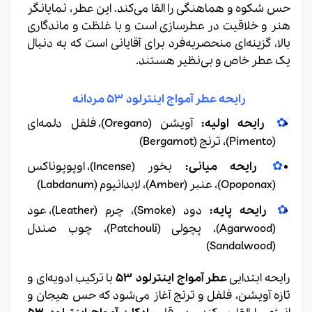
حس شکوه و هماهنگی را القا می‌کند. این عطر، نمایانگر
هنر و خلاقیت در عطرسازی است و با غلظت و ماندگاری
بالا، گزینه‌ای منحصربه‌فرد برای آقایانی است که به دنبال
یک عطر خاص و بی‌نظیر هستند.
رایحه عطر آمواج اینترلود ۵۳ مردانه
رایحه اولیه:
آویشن (Oregano)، فلفل دلمه‌ای
(Pimento)، ترنج (Bergamot)
رایحه میانی:
بخور (Incense)، اوپوپوناکس
(Opoponax)، عنبر (Amber)، لابدانیوم (Labdanum)
رایحه پایه:
دود (Smoke)، چرم (Leather)، عود
(Agarwood)، پچولی (Patchouli)، چوب صندل
(Sandalwood)
رایحه ابتدایی
عطر آمواج اینترلود ۵۳
با ترکیب ادویه‌ای و
تازه آویشن، فلفل و ترنج آغاز می‌شود که حس هیجان و