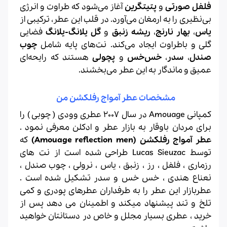
فلفل صورتی
و
پتیتگرین
آغاز می‌شود که طراوت و انرژی
بی‌نظیری را به ارمغان می‌آورد. در قلب این عطر، ترکیبی از
یاس
،
بهار نارنج
،
ریشه زنبق
و
گل یلانگ-یلانگ
فضایی
گلی و باطراوت ایجاد می‌کند. نت‌های پایه شامل
چوب
صندل
،
سدر
،
خس‌خس
و
پچولی
هستند که رایحه‌ای
عمیق و ماندگار به این عطر می‌بخشند.
مشخصات عطر آمواج رفلکشن من
کمپانی Amouage در سال 2007 عطری وودی ( چوبی ) را
برای مردان باوقار به بازار عطر و ادکلن معرفی نمود .
عطر آمواج رفلکشن (Amouage reflection men)
که
توسط Lucas Sieuzac طراحی شده است از نت های
رزماری ، فلفل ، رز ، زنبق ، یاس ، نرولی ، چوب صندل ،
نعناع هندی ، خس خس و سدر تشکیل شده است .
عطربازار این عطر را به طرفداران عطرهای پودری و کمی
تلخ و تند پیشنهاد میکند و اطمینان می دهد پس از
خرید ، عطری بسیار مجلل و خاص در دستانتان خواهید