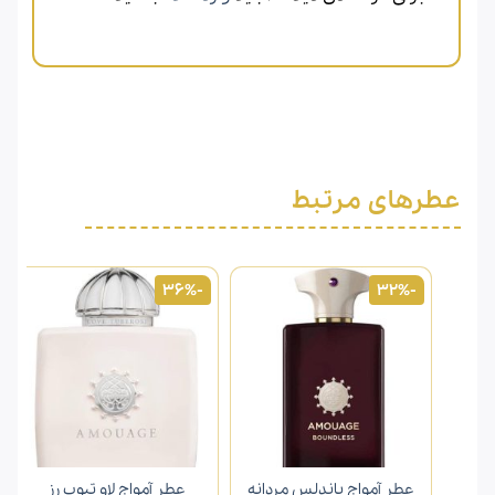
عطرهای مرتبط
-36%
-32%
عطر آمواج باندلس مردانه
عطر آمواج لاو تیوب رز