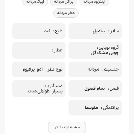
اینترلود مردانه
براکن مردانه
اپیک مردانه
عطر مردانه
سایز
100میل
طبع
تند
گروه بویایی
عطار
چوبی مشک گل
جنسیت
مردانه
نوع عطر
ادو پرفیوم
ماندگاری
فصل
تمام فصول
بسیار طولانی مدت
پراکندگی
متوسط
مشاهده بیشتر