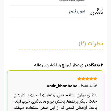
نوع
ادو پرفیوم
محصول
نظرات (2)
2 دیدگاه برای
عطر آمواج رفلکشن مردانه
امتیاز
5
از
amir_khanbaba
–
2018-10-17
5
عطری بهاری و تابستانی، متفاوت نسبت به کارهای
خنک دیگر برندها، پخش بو و ماندگاری خوب البته
باعث آرامش کسی که از این عطر استفاده میکند