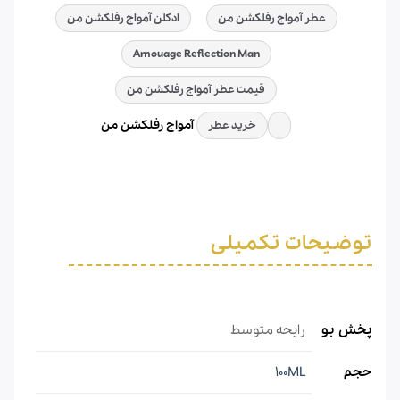
عطر آمواج رفلکشن من
ادکلن آمواج رفلکشن من
Amouage Reflection Man
قیمت عطر آمواج رفلکشن من
آمواج رفلکشن من
خرید عطر
توضیحات تکمیلی
پخش بو
رایحه متوسط
حجم
100ML