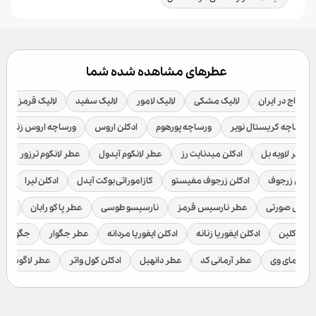
عطرهای مشاهده شده شما
 آمواج در ایران
لالیک مشکی
لالیک لامور
لالیک سفید
لالیک قرمز
ورساچه کریستال نویر
ورساچه پورهوم
ادکلن اروس
ورساچه اروس زنانه
عطر لاویه بل
ادکلن میدنایت رز
عطر لانکوم آیدول
عطر لانکوم ترزور
ع
ادکلن زرجوف
ادکلن زرجوف مفیستو
کازاموراتی بوکت آیدل
ادکلن لیرا
اد
رسیس صورتی
عطر نارسیس قرمز
نارسیسو طوسی
عطر پاکو رابان
عطر
لوین کلین
ادکلن ایفوریا زنانه
ادکلن ایفوریا مردانه
عطر جگوار
جگوار ک
عطر مای وی
عطر آرمانی کد
عطر دانهیل
ادکلن کول واتر
عطر لاگوست