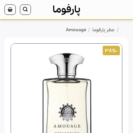
Ski
پارفوما
t
conten
/
/
خانه
عطر پارفوما
Amouage
-38%