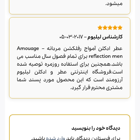
میشود.
امتیاز
5
از
کارشناس لیلیوم
–
2017-03-05
5
عطر ادکلن آمواج رفلکشن مردانه – Amouage
reflection men برای تمام فصول سال مناسب می
باشد.همچنین برای استفاده روزمره توصیه شده
است.فروشگاه اینترنتی عطر و ادکلن لیلیوم
آرزومند است که این محصول مورد پسند شما
مشتری محترم قرار گیرد.
دیدگاه خود را بنویسید
برای فرستادن دیدگاه، باید
وارد شده
باشید.