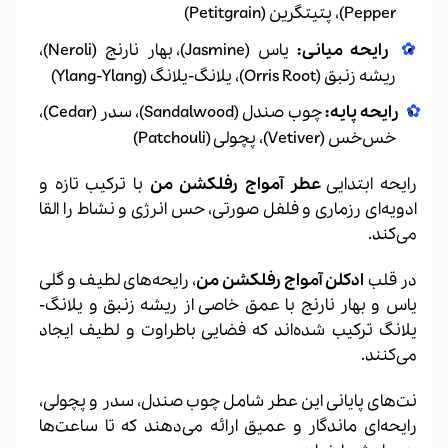
Pepper)، پتیتگرین (Petitgrain)
رایحه میانی:
یاس (Jasmine)، بهار نارنج (Neroli)،
ریشه زنبق (Orris Root)، یلانگ-یلانگ (Ylang-Ylang)
رایحه پایه:
چوب صندل (Sandalwood)، سدر (Cedar)،
خس‌خس (Vetiver)، پچولی (Patchouli)
رایحه ابتدایی
عطر آمواج رفلکشن من
با ترکیب تازه و
ادویه‌ای رزماری و فلفل صورتی، حس انرژی و نشاط را القا
می‌کند.
در قلب
ادکلن آمواج رفلکشن من
، رایحه‌های لطیف و گلی
یاس و بهار نارنج با عمق خاصی از ریشه زنبق و یلانگ-
یلانگ ترکیب شده‌اند که فضایی باطراوت و لطیف ایجاد
می‌کنند.
نت‌های پایانی این عطر شامل چوب صندل، سدر و پچولی،
رایحه‌ای ماندگار و عمیق ارائه می‌دهند که تا ساعت‌ها