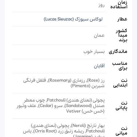
زمان
روز
استفاده
عطار
لوکاس سیوزَک (Lucas Sieuzac)
کشور
مبدا
عمان
برند
ماندگاری
بسیار خوب
مناسب
آقایان
برای
رز (Rose), رزماری (Rosemary), فلفل فرنگی
نت
ابتدایی
شيرين (Pimento)
پچولی (نعنای هندی) Patchouli, چوب معطر
نت
صندل (Sandalwood), سرو (Cedar), علف وتیور
پایانی
(خس خس) Vetiver
بهار نارنج (Neroli), پچولی (نعنای هندی)
نت
Patchouli, ریشه زنبق زرد (Orris Root), یاس
میانی
سفید (Jasmine)