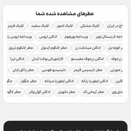
عطرهای مشاهده شده شما
یران
لالیک مشکی
لالیک لامور
لالیک سفید
لالیک قرمز
ادکلن دیور
یستال نویر
ورساچه پورهوم
ادکلن اروس
ورساچه اروس زنانه
ورساچه ب
 بل
ادکلن میدنایت رز
عطر لانکوم آیدول
عطر لانکوم ترزور
عطر بولگاری
ف
ادکلن زرجوف مفیستو
کازاموراتی بوکت آیدل
ادکلن لیرا
ادکلن لاتوسکا
ی
عطر نارسیس قرمز
نارسیسو طوسی
عطر پاکو رابان
عطر وان میلیو
ادکلن ایفوریا زنانه
ادکلن ایفوریا مردانه
عطر جگوار
جگوار کلاسیک
ا
عطر آرمانی کد
عطر دانهیل
ادکلن کول واتر
عطر لاگوست
ادکلن ل