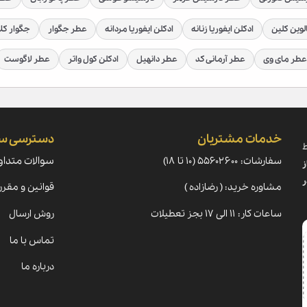
لوین کلین
ادکلن ایفوریا زنانه
ادکلن ایفوریا مردانه
عطر جگوار
جگوار کل
عطر مای وی
عطر آرمانی کد
عطر دانهیل
ادکلن کول واتر
عطر لاگوست
خدمات مشتریان
دسترسی س
ط
سفارشات: ۵۵۶۰۲۶۰۰ (۱۰ تا ۱۸)
سوالات متداو
ز
ر
مشاوره خرید: ( رضازاده )
قوانین و مقرر
ساعات کار: ۱۱ الی ۱۷ بجز تعطیلات
روش ارسال
تماس با ما
درباره ما