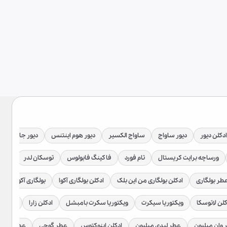
ادکلن دیور
دیور ساواج
ساواج الکسیر
دیور هوم اینتنس
دیور جادور
ورساچه برایت کریستال
تام فورد
فاکینگ فابولوس
توسکان لدر
توبا
طر بولگاری
ادکلن بولگاری من این بلک
ادکلن بولگاری آکوا
بولگاری آکوا اتلانت
کلن لاتوسکا
ویکتوریا سیکرت
ویکتوریا سکرت بامبشل
ادکلن زارا
عطر زار
وان میلیون
عطر لیدی میلیون
ادکلن اینوکتوس
عطر گوچی
عطر گوچی