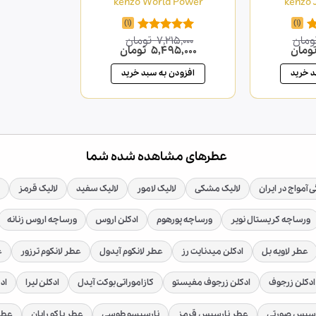
kenzo World Power
kenzo 
(1)
(1)
ومان
7,215,000
تومان
امتیاز
5.00
قیمت
قیمت
قیمت
ومان
5,495,000
تومان
از 5
فعلی
اصلی
فعلی
10,545 تومان
9,880,000 تومان
7,215,000 تومان
5,495,000 تومان
د خرید
افزودن به سبد خرید
است.
بود.
است.
عطرهای مشاهده شده شما
 آمواج در ایران
لالیک مشکی
لالیک لامور
لالیک سفید
لالیک قرمز
ورساچه کریستال نویر
ورساچه پورهوم
ادکلن اروس
ورساچه اروس زنانه
عطر لاویه بل
ادکلن میدنایت رز
عطر لانکوم آیدول
عطر لانکوم ترزور
ع
ادکلن زرجوف
ادکلن زرجوف مفیستو
کازاموراتی بوکت آیدل
ادکلن لیرا
اد
رسیس صورتی
عطر نارسیس قرمز
نارسیسو طوسی
عطر پاکو رابان
عطر 