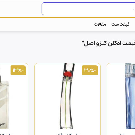
گیفت ست
مقالات
مت ادکلن کنزو اصل”
-13%
-30%