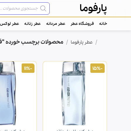
Ski
جستجوی
پارفوما
محصولات
t
conten
خانه
فروشگاه عطر
عطر مردانه
عطر زنانه
عطر لوکس
/
/
محصولات برچسب خورده “قی
خانه
عطر پارفوما
-11%
-15%