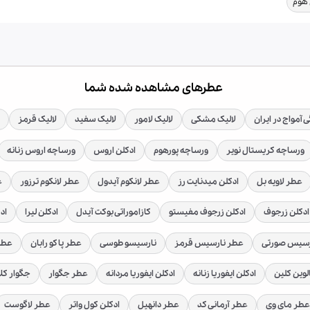
 هوم
عطرهای مشاهده شده شما
 آمواج در ایران
لالیک مشکی
لالیک لامور
لالیک سفید
لالیک قرمز
ورساچه کریستال نویر
ورساچه پورهوم
ادکلن اروس
ورساچه اروس زنانه
عطر لاویه بل
ادکلن میدنایت رز
عطر لانکوم آیدول
عطر لانکوم ترزور
ع
ادکلن زرجوف
ادکلن زرجوف مفیستو
کازاموراتی بوکت آیدل
ادکلن لیرا
اد
رسیس صورتی
عطر نارسیس قرمز
نارسیسو طوسی
عطر پاکو رابان
عطر 
لوین کلین
ادکلن ایفوریا زنانه
ادکلن ایفوریا مردانه
عطر جگوار
جگوار کل
عطر مای وی
عطر آرمانی کد
عطر دانهیل
ادکلن کول واتر
عطر لاگوست