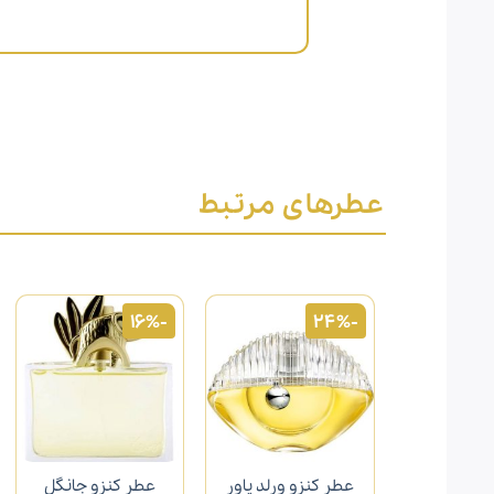
عطرهای مرتبط
-16%
-24%
عطر کنزو ورلد پاور
عطر کنزو جانگل