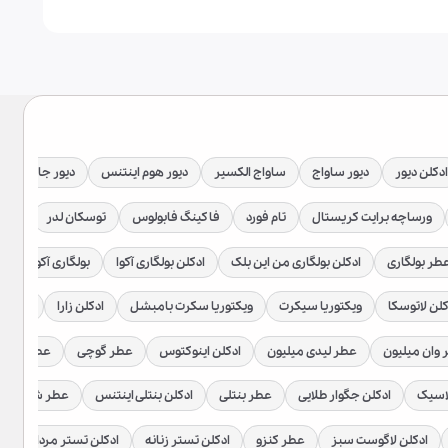
ادکلن دیور
دیور ساواج
ساواج الکسیر
دیور هوم اینتنس
دیور جادور
ورساچه برایت کریستال
تام فورد
فاکینگ فابولوس
توسکان لدر
توبا
طر بولگاری
ادکلن بولگاری من این بلک
ادکلن بولگاری آکوا
بولگاری آکوا اتلانت
کلن لاتوسکا
ویکتوریا سیکرت
ویکتوریا سکرت بامبشل
ادکلن زارا
عطر زار
وان میلیون
عطر لیدی میلیون
ادکلن اینوکتوس
عطر گوچی
عطر گوچی
اسیک
ادکلن جگوار طلایی
عطر بنتلی
ادکلن بنتلی اینتنس
عطر شیخ
ادکلن لاگوست سبز
عطر کنزو
ادکلن تستر زنانه
ادکلن تستر مردانه