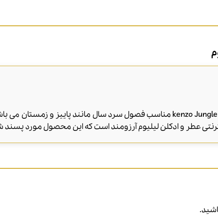
م
عطر ادکلن کنزو جانگل هوم-kenzo Jungle Homme مناسب فصول سرد سال مانند پای
نتی عطر و ادکلن لیلیوم آرزومند است که این محصول مورد پسند 
شید.