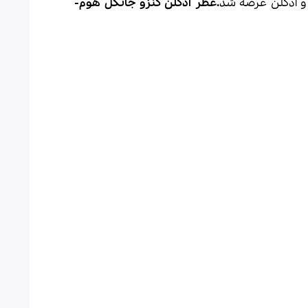
 ادکلن
عرضه شد
.عطر ادکلن
کنزو
جانگل هوم-