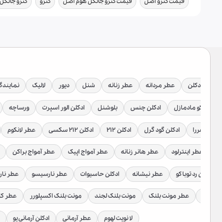
قیمت کنزو اصل
قیمت کنزو جانگل هوم اصل
کنزو
کنزو جانگل
وشگاه ادکلن
عطر مردانه
عطر زنانه
شنل
دیور
لالیک
نمایندگی
دکلن کوکو مادمازل
ادکلن چنس
بلوشنل
ادکلن الور اسپرت
ورساچه
رولینا هررا
ادکلن گود گرل
ادکلن ۲۱۲
ادکلن ۲۱۲ سکسی
عطر لانکوم
اج
عطر اینترلود
عطر هانر زنانه
عطر آمواج اپیک
عطر آمواج براکن
ادکلن رد توباکو
عطر نیشانه
ادکلن حاسیوات
عطر نارسیسو
عطر نا
یس بمب
عطر مونت بلنک
مونت بلنک لجند
مونت بلنک اکسپلورر
عطر کا
لا نویت لهوم
عطر آرمانی
ادکلن آرمانی یو