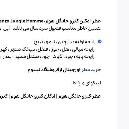
عطر ادکلن کنزو جانگل هوم-kenzo Jungle Homme،
همین خاطر مناسب فصول سرد سال می باشد
.
این ادکلن مردا
رایحه اولیه : دارچین ، لیمو ، ترنج
رایحه میانی
:
هل ، جوز ، فلفل ، میخک صدپر ، کهرب
رایحه پایه : چوب گایاک ، چوب صندل سفید ، سد
خرید عطر
اورجینال ازفروشگاه لیلیوم
لینکهای مرتبط:
عطر کنزو جانگل هوم
|
ادکلن کنزو جانگل هوم
|
کنزو