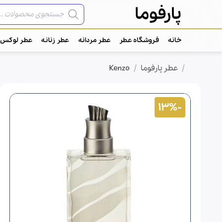
Ski
جستجوی
پارفوما
محصولات
t
conten
خانه
فروشگاه عطر
عطر مردانه
عطر زنانه
عطر لوکس
/
/
خانه
عطر پارفوما
Kenzo
-13%