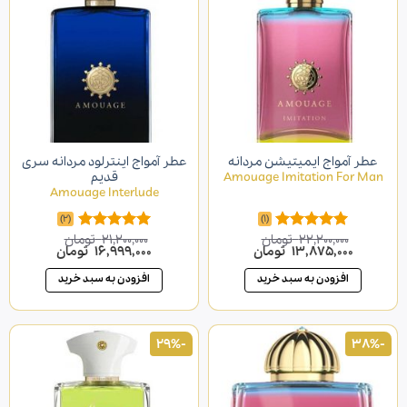
عطر آمواج ایمیتیشن مردانه
عطر آمواج اینترلود مردانه سری
Amouage Imitation For Man
قدیم
Amouage Interlude
(2)
(1)
22,200,000
تومان
21,200,000
تومان
امتیاز
5.00
امتیاز
5.00
قیمت
قیمت
قیمت
قیمت
13,875,000
تومان
16,999,000
تومان
از 5
از 5
اصلی
فعلی
اصلی
فعلی
22,200,000 تومان
13,875,000 تومان
21,200,000 تومان
000
افزودن به سبد خرید
افزودن به سبد خرید
بود.
است.
بود.
است.
-29%
-38%