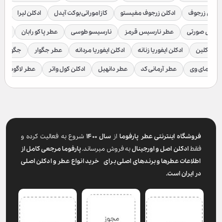
ادکلن زرجوف
ادکلن زرجوف مفیستو
کازاموراتی بوکت آیدل
ادکلن لیرا
اد
رسیس صورتی
عطر نارسیس قرمز
نارسیسو طوسی
عطر پاکو رابان
عطر
لوین کلین
ادکلن ایفوریا زنانه
ادکلن ایفوریا مردانه
عطر جگوار
جگوار ک
عطر مای وی
عطر آرمانی کد
عطر دانهیل
ادکلن کول واتر
عطر لاگوست
فروشگاه اینترنتی عطر پارفوما
از
سال ۱۴۰۰
شروع به فعالیت کرده و
فقط
ادکلن اصل و اورجینال
به فروش میرساند.
پارفوما
مرجعی کامل از
اطلاعات عطرها و برندهای اصلی برای خرید انواع عطر و ادکلن اصلی
در ایران است.