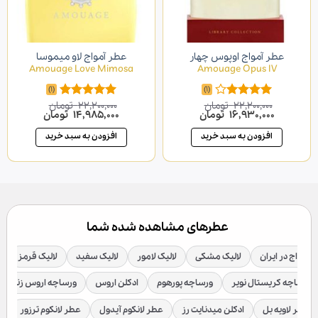
عطر آمواج اوپوس چهار
عطر آمواج لاو میموسا
Amouage Love Mimosa
Amouage Opus IV
(1)
(1)
22,200,000
تومان
22,200,000
تومان
امتیاز
امتیاز
5.00
قیمت
قیمت
قیمت
قیمت
16,930,000
تومان
14,985,000
تومان
4.00
از 5
از 5
اصلی
فعلی
اصلی
فعلی
22,200,000 تومان
16,930,000 تومان
22,200,000 تومان
0
افزودن به سبد خرید
افزودن به سبد خرید
بود.
است.
بود.
است.
عطرهای مشاهده شده شما
 آمواج در ایران
لالیک مشکی
لالیک لامور
لالیک سفید
لالیک قرمز
ورساچه کریستال نویر
ورساچه پورهوم
ادکلن اروس
ورساچه اروس زنانه
عطر لاویه بل
ادکلن میدنایت رز
عطر لانکوم آیدول
عطر لانکوم ترزور
ع