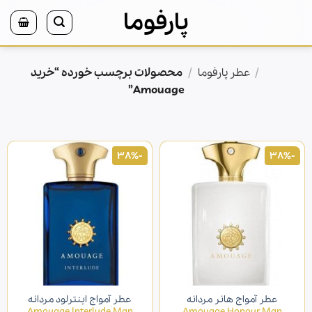
Ski
پارفوما
t
conten
/
/
محصولات برچسب خورده “خرید
خانه
عطر پارفوما
Amouage”
-38%
-38%
عطر آمواج هانر مردانه
عطر آمواج اینترلود مردانه
Amouage Interlude Man
Amouage Honour Man