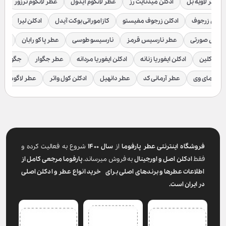
عطر لاویه بل
ادکلن میدنایت رز
عطر لانکوم آیدول
عطر لانکوم ترزور
ع
ادکلن زرجوف
ادکلن زرجوف مفیستو
کازاموراتی بوکت آیدل
ادکلن لیرا
اد
رسیس صورتی
عطر نارسیس قرمز
نارسیسو طوسی
عطر پاکو رابان
عطر
لوین کلین
ادکلن ایفوریا زنانه
ادکلن ایفوریا مردانه
عطر جگوار
جگوار ک
عطر مای وی
عطر آرمانی کد
عطر دانهیل
ادکلن کول واتر
عطر لاگوست
فروشگاه اینترنتی عطر پارفوما
از
سال ۱۴۰۰
شروع به فعالیت کرده و
فقط
ادکلن اصل و اورجینال
به فروش میرساند.
پارفوما
مرجعی کامل از
اطلاعات عطرها و برندهای اصلی برای خرید انواع عطر و ادکلن اصلی
در ایران است.