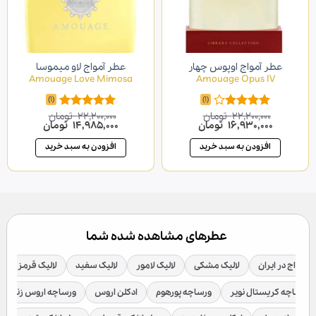
عطر آمواج اوپوس چهار
عطر آمواج لاو میموسا
Amouage Love Mimosa
Amouage Opus IV
(1)
(1)
22,200,000
تومان
22,200,000
تومان
امتیاز
امتیاز
5.00
قیمت
قیمت
قیمت
قیمت
16,930,000
تومان
14,985,000
تومان
4.00
از 5
از 5
اصلی
فعلی
اصلی
فعلی
22,200,000 تومان
16,930,000 تومان
22,200,000 تومان
0
افزودن به سبد خرید
افزودن به سبد خرید
بود.
است.
بود.
است.
عطرهای مشاهده شده شما
 آمواج در ایران
لالیک مشکی
لالیک لامور
لالیک سفید
لالیک قرمز
ورساچه کریستال نویر
ورساچه پورهوم
ادکلن اروس
ورساچه اروس زنانه