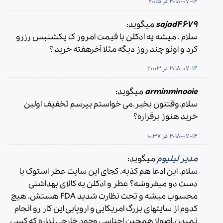
2018-07-14 در 20:15
sajad4679
میگوید:
سلام . میشه یه ادکلن با قیمت امروز ک یکشنبس رزرو
کرد و اونو چند روز دیگه مثلا آخرهفته خرید ؟
2018-07-14 در 20:03
arminminooie
میگوید:
سلام.وقتتون بخیر.می خواستم بپرسم تخفیف اولین
خرید هنوز برقراره؟
2018-07-14 در 10:37
مدیر لیلیوم
میگوید:
سلام. این ادعا هم کذبه. کجای این سایت عطر استوک یا
دست دو میفروشه؟ عطر و ادکلن یه کالای بهداشتی
محسوب میشه و تحت نظارت شدید FDA هستش. هیچ
کدوم از سایتهای بزرگ امریکایی و اروپایی این کار رو انجام
نمیدن.اصولا همچین اجناسی وجود خارجی نداره که کسی