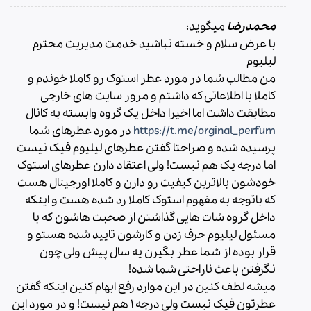
محمدرضا
میگوید:
با عرض سلام و خسته نباشید خدمت مدیریت محترم
لیلیوم
من مطالب شما در مورد عطر استوک رو کاملا خوندم و
کاملا با اطلاعاتی که داشتم و مرور سایت های خارجی
مطابقت داشت اما اخیرا داخل یک گروه وابسته به کانال
https://t.me/orginal_perfum
در مورد عطرهای شما
پرسیده شده و صراحتا گفتن عطرهای لیلیوم فیک نیست
اما درجه یک هم نیست! ولی اعتقاد دارن عطرهای استوک
خودشون بالاترین کیفیت رو دارن و کاملا اورجینال هست
که باتوجه به مفهوم استوک کاملا رد شده هست و اینکه
داخل گروه شات هایی گذاشتن از صحبت هاشون که با
مسئول لیلیوم حرف زدن و کارشون تایید شده هستو و
قرار بوده از شما عطر بگیرن یه سال پیش ولی چون
نگرفتن باعث ناراحتی شما شده!
میشه لطف کنین در این موارد رفع ابهام کنین اینکه گفتن
عطرتون فیک نیست ولی درجه 1 هم نیست! و در مورد این