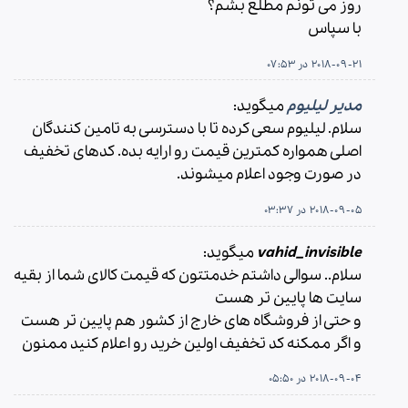
روز می تونم مطلع بشم؟
با سپاس
2018-09-21 در 07:53
مدیر لیلیوم
میگوید:
سلام. لیلیوم سعی کرده تا با دسترسی به تامین کنندگان
اصلی همواره کمترین قیمت رو ارایه بده. کدهای تخفیف
در صورت وجود اعلام میشوند.
2018-09-05 در 03:37
vahid_invisible
میگوید:
سلام.. سوالی داشتم خدمتتون که قیمت کالای شما از بقیه
سایت ها پایین تر هست
و حتی از فروشگاه های خارج از کشور هم پایین تر هست
و اگر ممکنه کد تخفیف اولین خرید رو اعلام کنید ممنون
2018-09-04 در 05:50