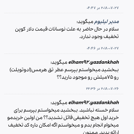
2018-07-27 در 04:47
مدیر لیلیوم
میگوید:
سلام در حال حاضر به علت نوسانات قیمت دلار کوپن
تخفیف وجود ندارد.
2018-07-27 در 04:46
elham92.yazdankhah
میگوید:
ببخشید میخواستم بپرسم عطر تق هرمس(ادوتویلت)
رو ۷۵میلش رو موجود دارید؟؟
2018-07-26 در 22:36
elham92.yazdankhah
میگوید:
سلام خسته نباشید. ببخشید میخواستم بپرسم برای
خرید اول هیچ تخفیفی قائل نشدید؟؟ من اولین خریدمو
میخوام انجام بدم و میخواستم اگه امکان داره کد تخفیف
ارائه بدید. ممنون