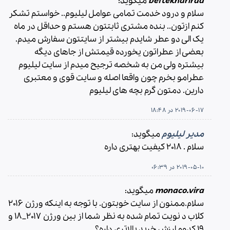
beftekharirad
میگوید:
سلام و درود خدمت تمامی عوامل لیلیوم.. خواستم تشکر
کنم ازتون.. بنده مشتری ثابتتون هستم و حداقل در ماه
یک الی دو عطر شایدم بیشتر از سایتتون سفارش میدم.
بعضی از عطراتون یخورده قیمتش از جاهای دیگه
بیشتره ولی من به شخصه ترجیح میدم از سایت لیلیوم
عطرامو بخرم چون واقعا اصله و سایت قوی و معتبری
دارین. دمتون گرم بچه های لیلیوم
2019-06-17 در 18:48
مدیر لیلیوم
میگوید:
سلام . ۲۰۱۸ کیفیت بهتری داره
2019-05-10 در 06:39
monaco.vira
میگوید:
سلام.ممنون از سایت خوبتون‌. با توجه به اینکه ورژن ۲۰۱۶
کلاب د نویت تمام شده به نظر شما از بین ورژن ۲۰۱۷_۱۸ و
۱۹ کدوم ارزش خرید بالاتری داره؟