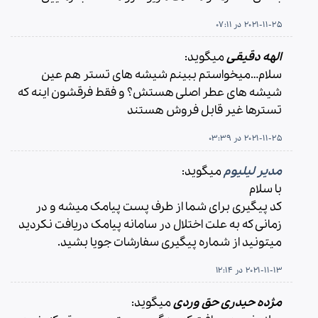
2021-11-25 در 07:11
الهه دقیقی
میگوید:
سلام…میخواستم ببینم شیشه های تستر هم عین
شیشه های عطر اصلی هستش؟ و فقط فرقشون اینه که
تسترها غیر قابل فروش هستند
2021-11-25 در 03:39
مدیر لیلیوم
میگوید:
با سلام
کد پیگیری برای شما از طرف پست پیامک میشه و در
زمانی که به علت اختلال در سامانه پیامک دریافت نکردید
میتونید از شماره پیگیری سفارشات جویا بشید.
2021-11-13 در 12:14
مژده حیدری حق وردی
میگوید: