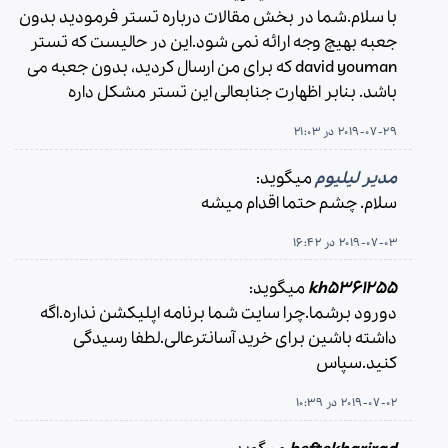
با سلام.شما در بخش مقالات درباره تستر فرمودید بدون
جعبه بهیچ وجه ارائه نمی شود.این در حالیست که تستر
david youman که برای من ارسال کردید، بدون جعبه می
باشد. بنابر اظهارت جنابعالی این تستر مشکل داره
2019-07-29 در 21:03
مدیر لیلیوم
میگوید:
سلام. چشم حتما اقدام میشه
2019-07-03 در 16:42
kh5361255
میگوید:
دورود برشما.چرا سایت شما برنامه اپلیکشن نداره.اگه
داشته باشین برای خرید آسانترعالی.لطفا رسیدگی
کنید.سپاس
2019-07-02 در 10:39