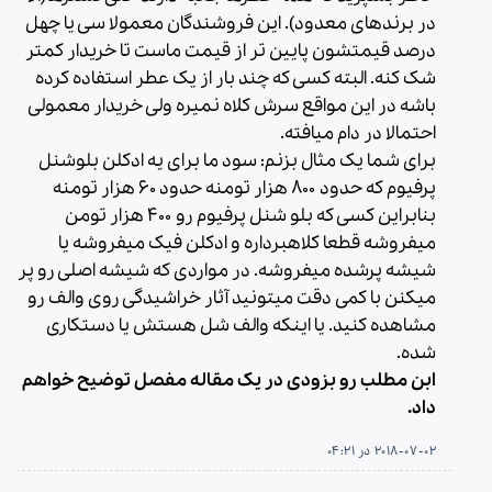
در برندهای معدود). این فروشندگان معمولا سی یا چهل
درصد قیمتشون پایین تر از قیمت ماست تا خریدار کمتر
شک کنه. البته کسی که چند بار از یک عطر استفاده کرده
باشه در این مواقع سرش کلاه نمیره ولی خریدار معمولی
احتمالا در دام میافته.
برای شما یک مثال بزنم: سود ما برای یه ادکلن بلوشنل
پرفیوم که حدود ۸۰۰ هزار تومنه حدود ۶۰ هزار تومنه
بنابراین کسی که بلو شنل پرفیوم رو ۴۰۰ هزار تومن
میفروشه قطعا کلاهبرداره و ادکلن فیک میفروشه یا
شیشه پرشده میفروشه. در مواردی که شیشه اصلی رو پر
میکنن با کمی دقت میتونید آثار خراشیدگی روی والف رو
مشاهده کنید. یا اینکه والف شل هستش یا دستکاری
شده.
ابن مطلب رو بزودی در یک مقاله مفصل توضیح خواهم
داد.
2018-07-02 در 04:21