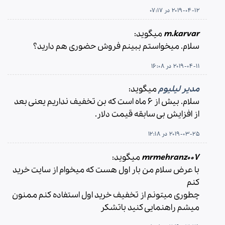
2019-04-12 در 07:17
m.karvar
میگوید:
سلام. میخواستم ببینم فروش حضوری هم دارید؟
2019-04-11 در 16:08
مدیر لیلیوم
میگوید:
سلام. بیش از ۶ ماه است که بن تخفیف نداریم یعنی بعد
از افزایش بی سابقه قیمت دلار.
2019-03-25 در 12:18
mrmehranz007
میگوید:
با عرض سلام من بار اول هست که میخوام از سایت خرید
کنم
چطوری میتونم از تخفیف خرید اول استفاده کنم ممنون
میشم راهنمایی کنید باتشکر