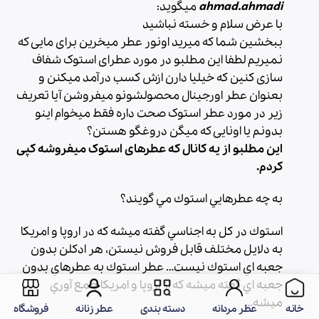
ahmad.ahmadi
میگوید:
با عرض سلام و خسته نباشید
ببخشین شما که میرید اونور عطر میخرین برای مایی که
نمیریم لطفا این مطلبو در مورد عطرای استوک شفاف
سازی کنین که خیلیا دارن ازش کسب درآمد میکنن و
بعنوان عطر اورجینال محصولشونو میفروشن آیا تعریف
زیر در مورد عطر استوک صحت داره فقط میخوام اینو
بدونم یا اونایی که میگن دروغگو هستن؟
این مطلبو از یه کانال که عطرهای استوک میفروشه کپی
کردم.
به چه عطرهايي استوك مي گويند؟
استوك در كل به اجناسي گفته ميشه كه در اروپا و امريكا
به دلايل مختلف قابل فروش نيستن، هر ادكلن بدون
جعبه اي استوك نيست… عطر استوك به عطرهاي بدون
جعبه اي گفته ميشه كه از اروپا و امريكا جمع آوري
ميشه…
خانه
دسته بندی
عطر زنانه
عطر مردانه
فروشگاه