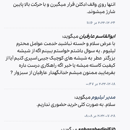
انتها روی والف ادکلن قرار میگیرن و با حرکت بالا پایین
شارژ میشوند.
2022-12-24 در 11:16
ابوالقاسم عارفیان
میگوید:
با عرض سلام و خسته نباشید خدمت عوامل محترم
لیلیوم . یه سوال داشتم خواستم ببینم اگه از شیشه
بزرگتر عطر به شیشه های کوچیک جیبی اسپری کنیم آیا از
کیفیت کاسته میشه یا خیر اگه راهکاری درست داره
بفرمایید ممنون میشم خدانگهدار عارفیان از سبزوار ?
2022-12-18 در 00:47
مدیر لیلیوم
میگوید:
سلام. به صورت کلی خرید حضوری نداریم.
2022-07-28 در 08:08
saharabedini415
میگوید: