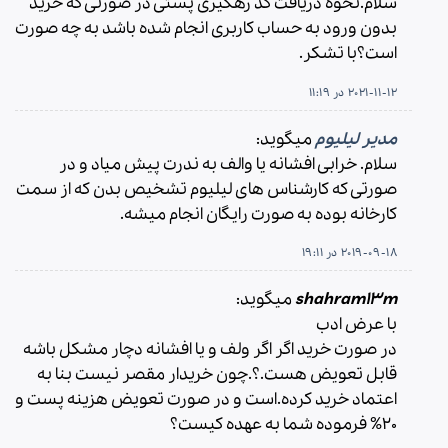
سلام.نحوه دریافت کد رهگیری پستی در صورتی که خرید
بدون ورود به حساب کاربری انجام شده باشد به چه صورت
است؟با تشکر.
2021-11-12 در 11:19
مدیر لیلیوم
میگوید:
سلام. خرابی افشانه یا والف به ندرت پیش میاد و در
صورتی که کارشناس های لیلیوم تشخیص بدن که از سمت
کارخانه بوده به صورت رایگان انجام میشه.
2019-09-18 در 19:11
shahram13m
میگوید:
با عرض ادب
در صورت خرید اگر اگر ولف و یا افشانه دچار مشکل باشه
قابل تعویض هست.؟.چون خریدار مقصر نیست بنا به
اعتماد خرید کرده.است و در صورت تعویض هزینه پست و
20% فرموده شما به عهده کیست؟