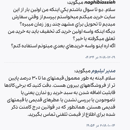
naghibiassieh
میگوید:
سلام. دو تا سوال داشتم يكي اينكه من اولين بار از اين
سايت خريد ميكنم ميخواستم بپرسم از وقتي سفارش
ميديم تا تحويل براي مشهد چند روز زمان ميبره؟
ديگه اينكه واسه اولين خريد كد تخفيف بايد به خريد من
تعلق ميگرفته يا خير؟
اگه اره اينو واسه خريدهاي بعدي ميتونم استفاده كنم؟
2018-12-19 در 04:34
مدیر لیلیوم
میگوید:
سلام. البته به طور معمول قیمتهای ما تا ۳۰ درصد پایین
تر از فروشگاههای بیرون هست. دقت کنید که برخی کالاها
قابلیت اضافه شدن به سبد خرید رو ندارن یعنی یا
ناموجودن یا بررسی نشدن یا عطرهای قدیمی با قیمتهای
قدیمی هستن. همانطور که در قوانین درج کامنت ذکر
شده برای اطلاع از قیمت تلفنی تماس بگیرید.
2018-10-14 در 19:54