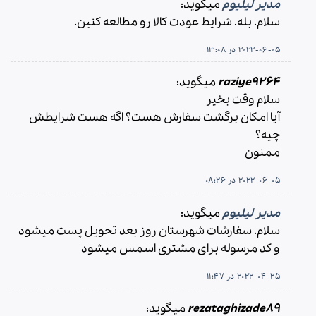
مدیر لیلیوم
میگوید:
سلام. بله. شرایط عودت کالا رو مطالعه کنین.
2022-06-05 در 13:08
raziye9264
میگوید:
سلام وقت بخیر
آیا امکان برگشت سفارش هست؟ اگه هست شرایطش
چیه؟
ممنون
2022-06-05 در 08:26
مدیر لیلیوم
میگوید:
سلام. سفارشات شهرستان روز بعد تحویل پست میشود
و کد مرسوله برای مشتری اسمس میشود
2022-04-25 در 11:47
rezataghizade89
میگوید: