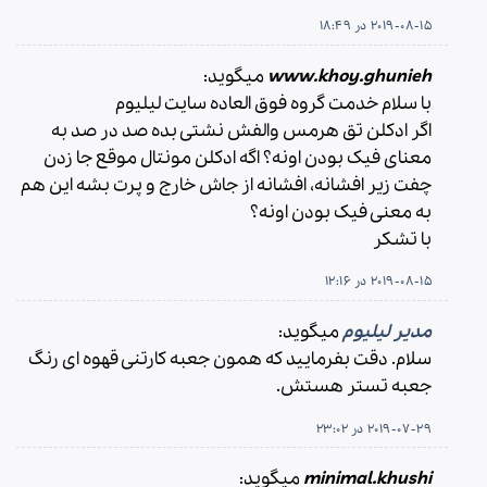
2019-08-15 در 18:49
www.khoy.ghunieh
میگوید:
با سلام خدمت گروه فوق العاده سایت لیلیوم
اگر ادکلن تق هرمس والفش نشتی بده صد در صد به
معنای فیک بودن اونه؟ اگه ادکلن مونتال موقع جا زدن
چفت زیر افشانه، افشانه از جاش خارج و پرت بشه این هم
به معنی فیک بودن اونه؟
با تشکر
2019-08-15 در 12:16
مدیر لیلیوم
میگوید:
سلام. دقت بفرمایید که همون جعبه کارتنی قهوه ای رنگ
جعبه تستر هستش.
2019-07-29 در 23:02
minimal.khushi
میگوید: