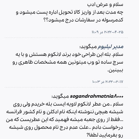
سلام و عرض ادب
چه مدت بعد از واریز کالا تحویل اداره پست میشود و
کدمرسوله در سفارشات درج میشود؟؟
2022-04-25 در 11:09
مدیر لیلیوم
میگوید:
سلام. بله این طراحی خود برند لانکوم هستش و با یه
سرچ ساده تو وب میتونین همه مشخصات ظاهری رو
ببینین.
2022-02-17 در 10:03
sogandrahmatnia8000
میگوید:
سلام ..من عطر لانکوم لاویه ایست بله خریدم ولی روی
شیشه هیچی ننوشته اینکه نام ادکلن و نام کشور فرانسه
…فقط از روی جعبه میشه فهمید که این عطریست که من
درخواست دادم ..علت عدم درج نام محصول روی شیشه
رو بفرمایید لطفا?