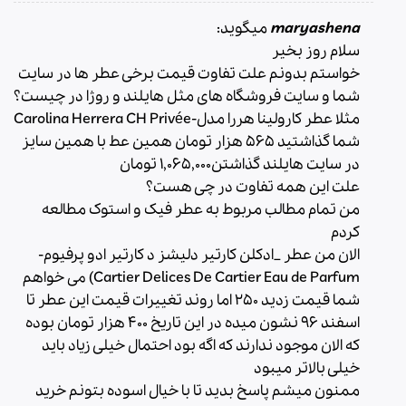
maryashena
میگوید:
سلام روز بخیر
خواستم بدونم علت تفاوت قیمت برخی عطر ها در سایت
شما و سایت فروشگاه های مثل هایلند و روژا در چیست؟
مثلا عطر کارولینا هررا مدل-Carolina Herrera CH Privée
شما گذاشتید 565 هزار تومان همین عط با همین سایز
در سایت هایلند گذاشتن1,065,000 تومان
علت این همه تفاوت در چی هست؟
من تمام مطالب مربوط به عطر فیک و استوک مطالعه
کردم
الان من عطر _ادکلن کارتیر دلیشز د کارتیر ادو پرفیوم-
Cartier Delices De Cartier Eau de Parfum) می خواهم
شما قیمت زدید 250 اما روند تغییرات قیمت این عطر تا
اسفند 96 نشون میده در این تاریخ 400 هزار تومان بوده
که الان موجود ندارند که اگه بود احتمال خیلی زیاد باید
خیلی بالاتر میبود
ممنون میشم پاسخ بدید تا با خیال اسوده بتونم خرید