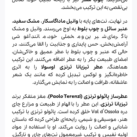
بی‌نقصی به این ترکیب می‌بخشد.
در نهایت، نت‌های پایه با
وانیل ماداگاسکار
،
مشک سفید
،
عنبر سائل
و
چوب بلوط
به اوج می‌رسند. وانیل و مشک
با گرمای شیرین و مخملی خود، مانند آغوشی
آرامش‌بخش، حس پایداری و جذابیت را القا می‌کنند، در
حالی که عنبر و چوب بلوط با عطر عمیق و خاکی‌شان،
امضای طبیعت بکر را به عطر اضافه می‌کنند. این ترکیب
هماهنگ،
عطر تیزیانا ترنزی اوسولا
را به اثری
خاطره‌انگیز و لوکس تبدیل کرده که مانند یک شعر
عاشقانه، ظرافت و اصالت را به نمایش می‌گذارد.
عطرساز پائولو ترنزی (Paolo Terenzi)
، مغز متفکر برند
تیزیانا ترنزی
، این عطر را با الهام از طبیعت و مزارع چای
دره Val d’Ossola خلق کرده است. پائولو ترنزی با ترکیب
هنر، موسیقی و شیمی، رایحه‌ای طراحی کرده که داستان
شادابی و اصالت را روایت می‌کند. او با استفاده از مواد
اولیه نفیس و ترکیب غیرمعمول نت‌های چای و نارگیل،