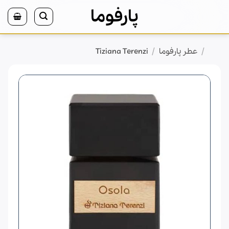
Ski
پارفوما
t
conten
/
/
خانه
عطر پارفوما
Tiziana Terenzi