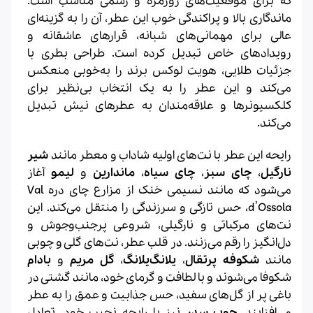
که برای موقعیت‌های روزمره و رسمی مناسب است.
ماندگاری بالا و پراکندگی خوب این عطر، آن را به گزینه‌ای
عالی برای مهمانی‌های شبانه، قرارهای عاشقانه و
رویدادهای خاص تبدیل کرده است. طراحی بطری با
جزئیات طلایی، هویت لوکس برند را به‌خوبی منعکس
می‌کند و این عطر را به یک انتخاب بی‌نظیر برای
کلکسیونرها و علاقه‌مندان به عطرهای نیش تبدیل
می‌کند.
رایحه این عطر با نت‌های اولیه شاداب و معطر مانند
شیر
نارگیل
،
چای سبز
،
چای سیاه
،
ماندارین
و
لیمو
آغاز
می‌شود که مانند نسیمی خنک از مزارع چای دره Val
d’Ossola، حس تازگی و سرزندگی را منتقل می‌کند. این
نت‌های مرکباتی و نارگیلی، شروعی پرجنب‌وجوش و
دل‌انگیز را رقم می‌زنند. در قلب عطر، نت‌های گلی و چوبی
مانند
شکوفه پرتقال
،
یلانگ‌یلانگ
،
گل مریم
و
بادام
شکوفا می‌شوند و با لطافت و گرمای خود، مانند گشتی در
باغی پر از گل‌های سفید، حس جذابیت و عمق را به عطر
می‌افزایند.
چوب سدر
نیز با رایحه نجیب خود، تعادل