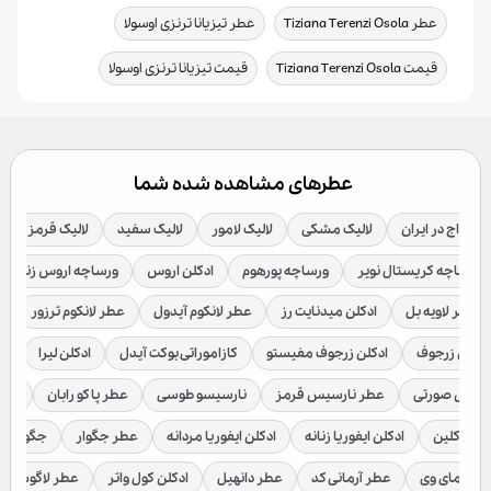
,
,
عطر Tiziana Terenzi Osola
عطر تیزیانا ترنزی اوسولا
,
قیمت Tiziana Terenzi Osola
قیمت تیزیانا ترنزی اوسولا
عطرهای مشاهده شده شما
 آمواج در ایران
لالیک مشکی
لالیک لامور
لالیک سفید
لالیک قرمز
ورساچه کریستال نویر
ورساچه پورهوم
ادکلن اروس
ورساچه اروس زنانه
عطر لاویه بل
ادکلن میدنایت رز
عطر لانکوم آیدول
عطر لانکوم ترزور
ع
ادکلن زرجوف
ادکلن زرجوف مفیستو
کازاموراتی بوکت آیدل
ادکلن لیرا
اد
رسیس صورتی
عطر نارسیس قرمز
نارسیسو طوسی
عطر پاکو رابان
عطر
لوین کلین
ادکلن ایفوریا زنانه
ادکلن ایفوریا مردانه
عطر جگوار
جگوار ک
عطر مای وی
عطر آرمانی کد
عطر دانهیل
ادکلن کول واتر
عطر لاگوست