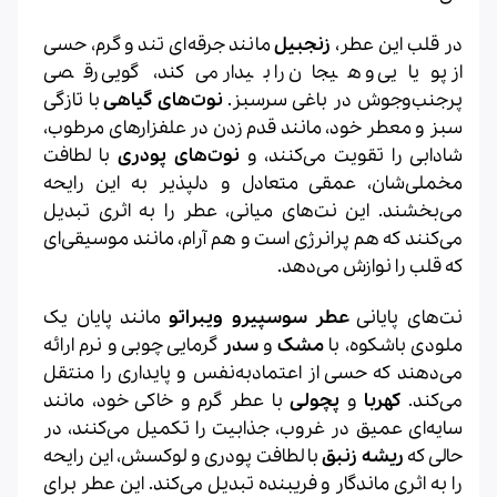
در قلب این عطر،
زنجبیل
مانند جرقه‌ای تند و گرم، حسی
از پویایی و هیجان را بیدار می‌کند، گویی رقصی
پرجنب‌وجوش در باغی سرسبز.
نوت‌های گیاهی
با تازگی
سبز و معطر خود، مانند قدم زدن در علفزارهای مرطوب،
شادابی را تقویت می‌کنند، و
نوت‌های پودری
با لطافت
مخملی‌شان، عمقی متعادل و دلپذیر به این رایحه
می‌بخشند. این نت‌های میانی، عطر را به اثری تبدیل
می‌کنند که هم پرانرژی است و هم آرام، مانند موسیقی‌ای
که قلب را نوازش می‌دهد.
نت‌های پایانی
عطر سوسپیرو ویبراتو
مانند پایان یک
ملودی باشکوه، با
مشک
و
سدر
گرمایی چوبی و نرم ارائه
می‌دهند که حسی از اعتمادبه‌نفس و پایداری را منتقل
می‌کند.
کهربا
و
پچولی
با عطر گرم و خاکی خود، مانند
سایه‌ای عمیق در غروب، جذابیت را تکمیل می‌کنند، در
حالی که
ریشه زنبق
با لطافت پودری و لوکسش، این رایحه
را به اثری ماندگار و فریبنده تبدیل می‌کند. این عطر برای