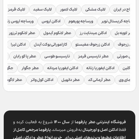
 آمواج در ایران
لالیک مشکی
لالیک لامور
لالیک سفید
لالیک قرمز
ورساچه کریستال نویر
ورساچه پورهوم
ادکلن اروس
ورساچه اروس زنانه
عطر لاویه بل
ادکلن میدنایت رز
عطر لانکوم آیدول
عطر لانکوم ترزور
ع
ادکلن زرجوف
ادکلن زرجوف مفیستو
کازاموراتی بوکت آیدل
ادکلن لیرا
اد
رسیس صورتی
عطر نارسیس قرمز
نارسیسو طوسی
عطر پاکو رابان
عطر
لوین کلین
ادکلن ایفوریا زنانه
ادکلن ایفوریا مردانه
عطر جگوار
جگوار ک
عطر مای وی
عطر آرمانی کد
عطر دانهیل
ادکلن کول واتر
عطر لاگوست
فروشگاه اینترنتی عطر پارفوما
از
سال ۱۴۰۰
شروع به فعالیت کرده و
فقط
ادکلن اصل و اورجینال
به فروش میرساند.
پارفوما
مرجعی کامل از
اطلاعات عطرها و برندهای اصلی برای خرید انواع عطر و ادکلن اصلی