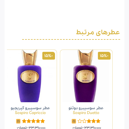
عطرهای مرتبط
-15%
-15%
عطر سوسپیرو دوئتو
عطر سوسپیرو کپریچیو
Sospiro Capriccio
Sospiro Duetto
(1)
(1)
23,310,000
تومان
23,310,000
تومان
امتیاز
امتیاز
5.00