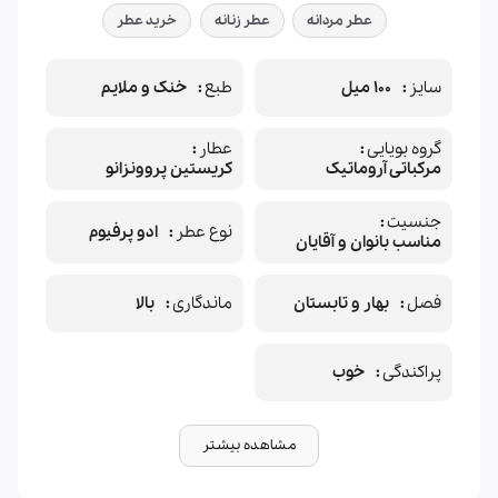
عطر مردانه
عطر زنانه
خرید عطر
سایز
100 میل
طبع
خنک و ملایم
گروه بویایی
عطار
مرکباتی آروماتیک
کریستین پروونزانو
جنسیت
نوع عطر
ادو پرفیوم
مناسب بانوان و آقایان
فصل
بهار و تابستان
ماندگاری
بالا
پراکندگی
خوب
مشاهده بیشتر