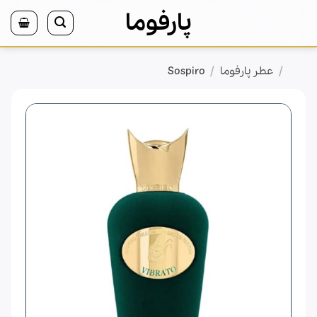
Ski
پارفوما
t
conten
/
/
خانه
عطر پارفوما
Sospiro