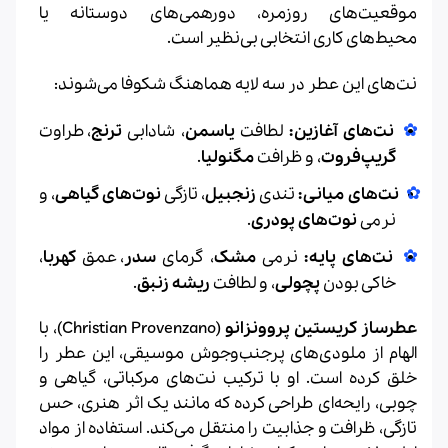
موقعیت‌های روزمره، دورهمی‌های دوستانه یا
محیط‌های کاری انتخابی بی‌نظیر است.
نت‌های این عطر در سه لایه هماهنگ شکوفا می‌شوند:
نت‌های آغازین:
لطافت
یاسمن
، شادابی
ترنج
، طراوت
گریپ‌فروت
، و ظرافت
مگنولیا
.
نت‌های میانی:
تندی
زنجبیل
، تازگی
نوت‌های گیاهی
، و
نرمی
نوت‌های پودری
.
نت‌های پایه:
نرمی
مشک
، گرمای
سدر
، عمق
کهربا
،
خاکی بودن
پچولی
، و لطافت
ریشه زنبق
.
عطرساز کریستین پروونزانو
(Christian Provenzano)، با
الهام از ملودی‌های پرجنب‌وجوش موسیقی، این عطر را
خلق کرده است. او با ترکیب نت‌های مرکباتی، گیاهی و
چوبی، رایحه‌ای طراحی کرده که مانند یک اثر هنری، حس
تازگی، ظرافت و جذابیت را منتقل می‌کند. استفاده از مواد