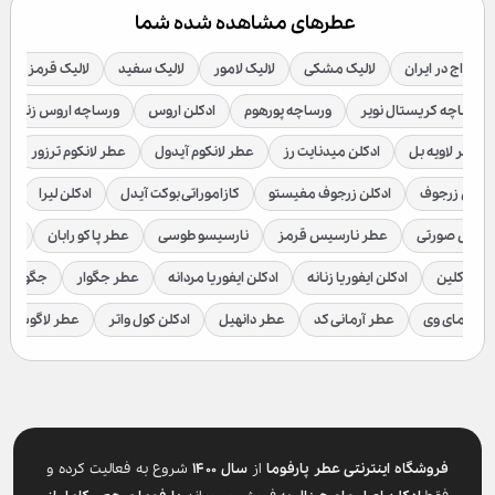
عطرهای مشاهده شده شما
 آمواج در ایران
لالیک مشکی
لالیک لامور
لالیک سفید
لالیک قرمز
ورساچه کریستال نویر
ورساچه پورهوم
ادکلن اروس
ورساچه اروس زنانه
عطر لاویه بل
ادکلن میدنایت رز
عطر لانکوم آیدول
عطر لانکوم ترزور
ع
ادکلن زرجوف
ادکلن زرجوف مفیستو
کازاموراتی بوکت آیدل
ادکلن لیرا
اد
رسیس صورتی
عطر نارسیس قرمز
نارسیسو طوسی
عطر پاکو رابان
عطر
لوین کلین
ادکلن ایفوریا زنانه
ادکلن ایفوریا مردانه
عطر جگوار
جگوار ک
عطر مای وی
عطر آرمانی کد
عطر دانهیل
ادکلن کول واتر
عطر لاگوست
فروشگاه اینترنتی عطر پارفوما
از
سال ۱۴۰۰
شروع به فعالیت کرده و