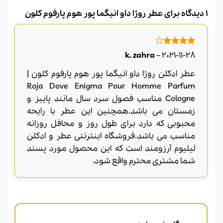
1 دیدگاه برای
عطر روژا داو انیگما پور هوم پارفوم کلون
امتیاز
4
k. zahra
–
2021-11-28
از 5
عطر ادکلن روژا داو انیگما پور هوم پارفوم کلون |
Roja Dove Enigma Pour Homme Parfum
Cologne مناسب فصول سرد سال مانند پاییز و
زمستان می باشد.همچنین این عطر با رایحه
محبوبی که دارد برای طول روز و محافل روزانه
مناسب می باشد.فروشگاه اینترنتی عطر و ادکلن
لیلیوم آرزومند است که این محصول مورد پسند
شما مشتری محترم واقع شود.