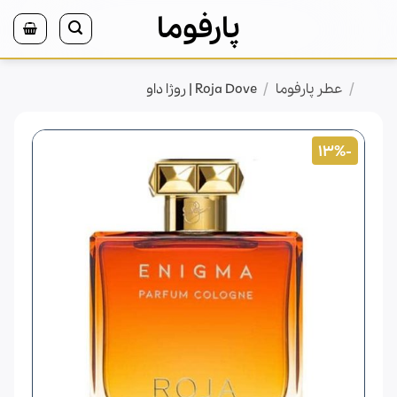
Ski
پارفوما
t
conten
/
/
خانه
عطر پارفوما
Roja Dove | روژا داو
-13%