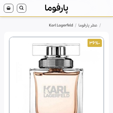
Ski
پارفوما
t
conten
/
/
خانه
عطر پارفوما
Karl Lagerfeld
-36%