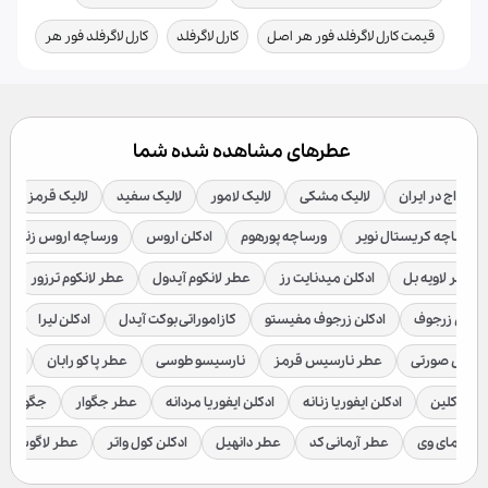
,
,
قیمت کارل لاگرفلد فور هر اصل
کارل لاگرفلد
کارل لاگرفلد فور هر
عطرهای مشاهده شده شما
 آمواج در ایران
لالیک مشکی
لالیک لامور
لالیک سفید
لالیک قرمز
ورساچه کریستال نویر
ورساچه پورهوم
ادکلن اروس
ورساچه اروس زنانه
عطر لاویه بل
ادکلن میدنایت رز
عطر لانکوم آیدول
عطر لانکوم ترزور
ع
ادکلن زرجوف
ادکلن زرجوف مفیستو
کازاموراتی بوکت آیدل
ادکلن لیرا
اد
رسیس صورتی
عطر نارسیس قرمز
نارسیسو طوسی
عطر پاکو رابان
عطر
لوین کلین
ادکلن ایفوریا زنانه
ادکلن ایفوریا مردانه
عطر جگوار
جگوار ک
عطر مای وی
عطر آرمانی کد
عطر دانهیل
ادکلن کول واتر
عطر لاگوست