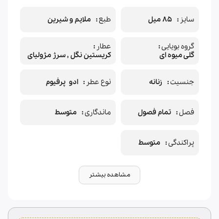
سایز
85 میل
طبع
ملایم و شیرین
گروه بویایی
عطار
گلی میوه ای
کریستین نگل , سرژ مژولیای
جنسیت
زنانه
نوع عطر
ادو پرفیوم
فصل
تمام فصول
ماندگاری
متوسط
پراکندگی
متوسط
مشاهده بیشتر