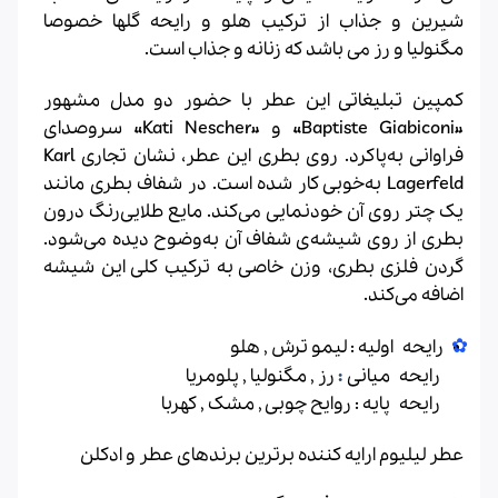
شیرین و جذاب از ترکیب هلو و رایحه گلها خصوصا
مگنولیا و رز می باشد که زنانه و جذاب است.
کمپین تبلیغاتی این عطر با حضور دو مدل مشهور
«Baptiste Giabiconi» و «Kati Nescher» سروصدای
فراوانی به‌پاکرد. روی بطری این عطر، نشان تجاری Karl
Lagerfeld به‌خوبی کار شده است. در شفاف بطری مانند
یک چتر روی آن خودنمایی می‌کند. مایع طلایی‌رنگ درون
بطری از روی شیشه‌ی شفاف آن به‌وضوح دیده می‌شود.
گردن فلزی بطری، وزن خاصی به ترکیب کلی این شیشه
اضافه می‌کند.
رایحه اولیه : لیمو ترش , هلو
رایحه میانی
:
رز , مگنولیا , پلومریا
رایحه پایه : روایح چوبی , مشک , کهربا
عطر لیلیوم
ارایه کننده برترین برندهای عطر و ادکلن