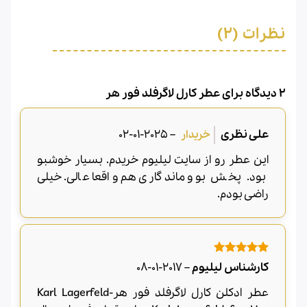
نظرات (2)
2 دیدگاه برای
عطر کارل لاگرفلد فور هر
علی نظری
–
2025-01-02
این عطر رو از سایت لیلیوم خریدم. بسیار خوشبو
بود. پخش بو و ماندگاری هم واقعا عالی. خیلی
راضی بودم.
امتیاز
5
از
کارشناس لیلیوم
–
2017-01-08
5
عطر ادکلن کارل لاگرفلد فور هر-Karl Lagerfeld