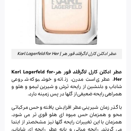
عطر ادکلن کارل لاگرفلد فور هر | Karl Lagerfeld for Her
عطر ادکلن کارل لاگرفلد فور هر-Karl Lagerfeld for
Her
، عطری است مدرن، زنانه و خوشبو که شروعی
شاداب و دلنشین از رایحه ترش و شیرین لیمو و هلو و
همراهی رایحه ضعیفی از گلها در پس زمینه دارد.
با گذر زمان شیرینی عطر افزایش یافته و حس مرکباتی
محو و همزمان حس میوه ای هلو قوی تر می شود.
همزمان با این تغییرات رایحه گلها نیز مشخصتر از ابتدا
می گردند. رایحه میانی و پایه عطر رایحه ای شاداب،