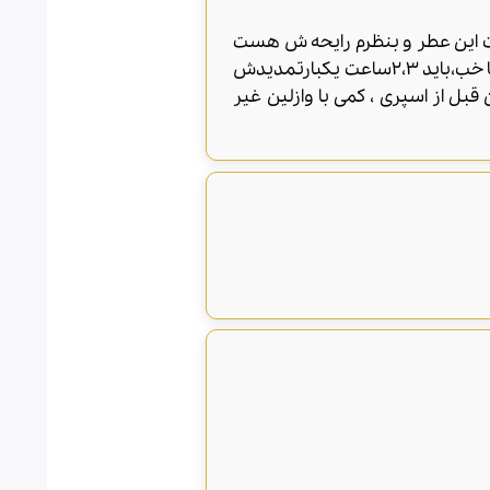
ت این عطر و بنظرم رایحه ش هست
که تعیین میکنه، رایحه ی این عطر چنان جذابه که از پرسش مداوم اسم عطرتون بهتون حس غرور میده،اما خب،باید ۲،۳ساعت یکبارتمدیدش
ل از اسپری ، کمی با وازلین غیر