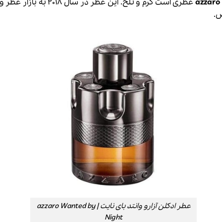
عطری است گرم و تلخ. این عطر در سال 2018 به بازار عطر و ادکلن عرضه شد.
ص.
عطر ادکلن آزارو وانتد بای نایت | azzaro Wanted by
Night