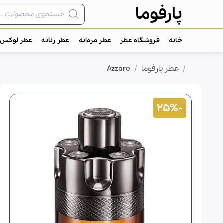
Ski
جستجوی
پارفوما
محصولات
t
conten
خانه
فروشگاه عطر
عطر مردانه
عطر زنانه
عطر لوکس
/
/
خانه
عطر پارفوما
Azzaro
-25%