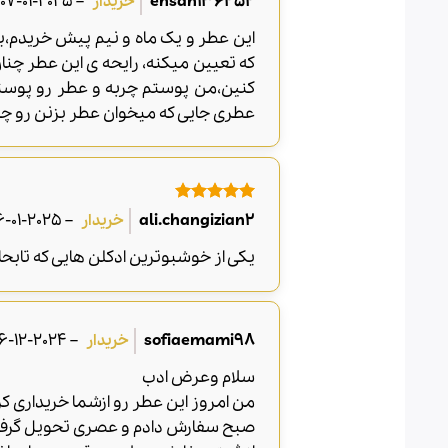
2025-01-07
–
ehsan136252
از 5
این عطر و یک ماه و نیم پیش خریدم،
کنین،من پوستم چربه و عطر رو پوستم
عطری جایی که میخوان عطر بزنن رو چ
امتیاز
5
از
2025-01-06
–
ali.changizian2
5
یکی از خوشبوترین ادکلن هایی که تابح
2024-12-16
–
sofiaemami98
سلام وعرض ادب
من امروز این عطر رو ازشما خریداری کر
صبح سفارش دادم و عصری تحویل گرفت