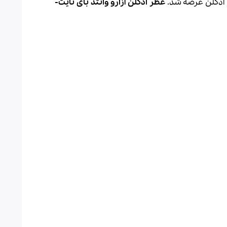
عطر ادکلن آزارو وانتد بای نایت-