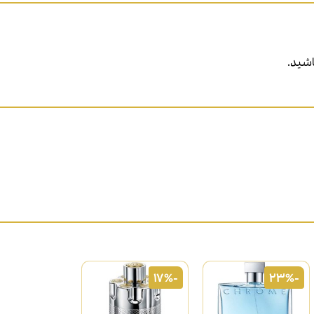
شید.
-17%
-23%