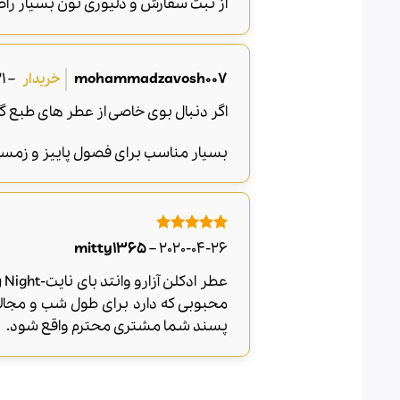
از ثبت سفارش و دلیوری تون بسیار راض
-14
–
mohammadzavosh007
اگر دنبال بوی خاصی از عطر های طبع گ
بسیار مناسب برای فصول پاییز و زمس
امتیاز
5
از
mitty1365
–
2020-04-26
5
محبوبی که دارد برای طول شب و مجال
پسند شما مشتری محترم واقع شود.