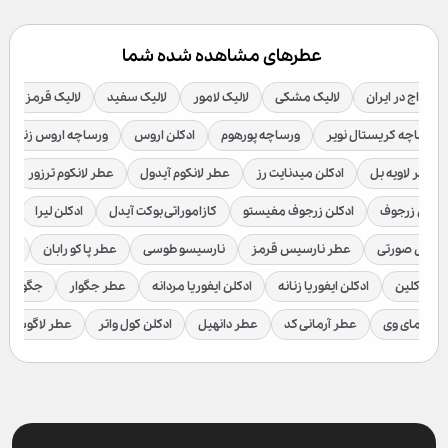
عطرهای مشاهده شده شما
 آمواج در ایران
لالیک مشکی
لالیک لامور
لالیک سفید
لالیک قرمز
ورساچه کریستال نویر
ورساچه پورهوم
ادکلن اروس
ورساچه اروس زنانه
عطر لاویه بل
ادکلن میدنایت رز
عطر لانکوم آیدول
عطر لانکوم ترزور
ع
ادکلن زرجوف
ادکلن زرجوف مفیستو
کازاموراتی بوکت آیدل
ادکلن لیرا
اد
رسیس صورتی
عطر نارسیس قرمز
نارسیسو طوسی
عطر پاکو رابان
عطر
لوین کلین
ادکلن ایفوریا زنانه
ادکلن ایفوریا مردانه
عطر جگوار
جگوار ک
عطر مای وی
عطر آرمانی کد
عطر دانهیل
ادکلن کول واتر
عطر لاگوست