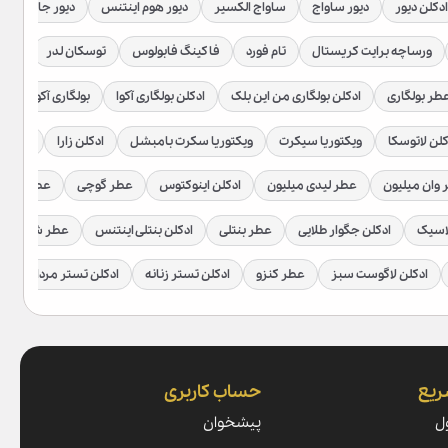
ادکلن دیور
دیور ساواج
ساواج الکسیر
دیور هوم اینتنس
دیور جادور
ورساچه برایت کریستال
تام فورد
فاکینگ فابولوس
توسکان لدر
توبا
طر بولگاری
ادکلن بولگاری من این بلک
ادکلن بولگاری آکوا
بولگاری آکوا اتلانت
کلن لاتوسکا
ویکتوریا سیکرت
ویکتوریا سکرت بامبشل
ادکلن زارا
عطر زار
 اندی تاور عطرهایی با الهام از شخصیت‌های فیلم‌های پرا
وان میلیون
عطر لیدی میلیون
ادکلن اینوکتوس
عطر گوچی
عطر گوچی
اسیک
ادکلن جگوار طلایی
عطر بنتلی
ادکلن بنتلی اینتنس
عطر شیخ
نست ارتباط نزدیکی با علاقه‌مندان و جامعه عطرسازی برقرار کند.
ادکلن لاگوست سبز
عطر کنزو
ادکلن تستر زنانه
ادکلن تستر مردانه
خرید ادکلن مردانه
خرید ادکلن زنانه
ریع
حساب کاربری
ل
پیشخوان
پیگرد قانونی دارد.