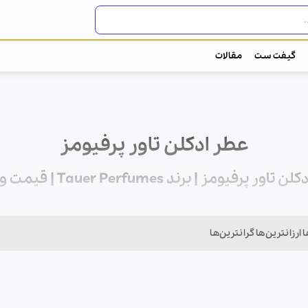
گیفت ست
مقالات
عطر ادکلن تاور پرفیومز
اور پرفیومز | برند Tauer Perfumes | قیمت و خرید
تاور پرفیومز
ا
ارزانترین‌ها
گرانترین‌ها
سوئیس
عطرسازی