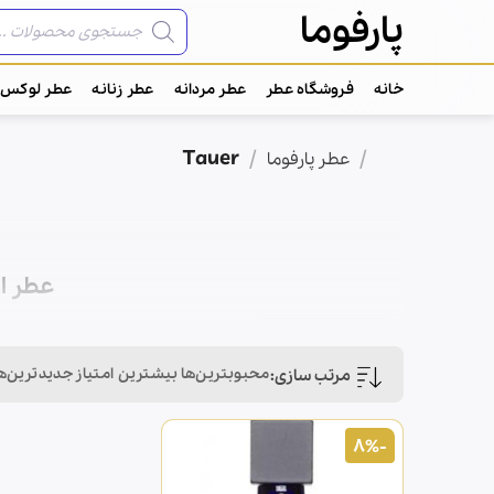
Skip
جستجوی
پارفوما
محصولات
to
content
خانه
فروشگاه عطر
عطر مردانه
عطر زنانه
عطر لوکس
Tauer
/
/
خانه
عطر پارفوما
عطر ادکلن ت
نام برند
محبوبترین‌ها
بیشترین امتیاز
‌جدیدترین‌ه
کشور مبدا برند
فعالیت اصلی برند
-8%
شرکت مادر
عطر ادکلن تاویر