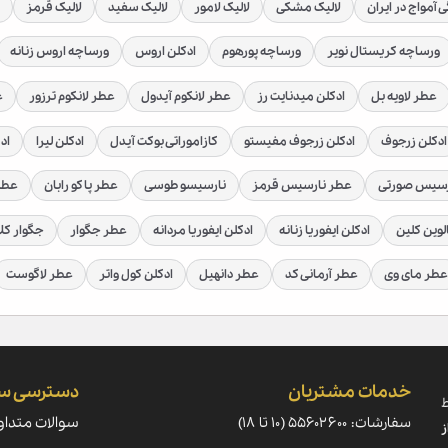
 آمواج در ایران
لالیک مشکی
لالیک لامور
لالیک سفید
لالیک قرمز
و باارزش استفاده می‌کند.
ورساچه کریستال نویر
ورساچه پورهوم
ادکلن اروس
ورساچه اروس زنانه
عطر لاویه بل
ادکلن میدنایت رز
عطر لانکوم آیدول
عطر لانکوم ترزور
ع
ادکلن زرجوف
ادکلن زرجوف مفیستو
کازاموراتی بوکت آیدل
ادکلن لیرا
اد
 پروژه‌ای با نام
Tableau de Parfums
را آغاز کرد. در این پروژه،
ن در فیلم‌ها به شمار می‌آیند.
رسیس صورتی
عطر نارسیس قرمز
نارسیسو طوسی
عطر پاکو رابان
عطر 
لوین کلین
ادکلن ایفوریا زنانه
ادکلن ایفوریا مردانه
عطر جگوار
جگوار کل
رم‌های همکاری مانند
PERFUMism.com
در سال ۲۰۰۹، توا
عطر مای وی
عطر آرمانی کد
عطر دانهیل
ادکلن کول واتر
عطر لاگوست
 کالت در سراسر جهان شناخته شود.
لینک‌های مرتبط
اور پرفیومز
خرید عطر تاور پرفیومز
عطر Tauer Perfumes
ادکلن Tauer Perfumes
خدمات مشتریان
دسترسی س
ط
سفارشات: ۵۵۶۰۲۶۰۰ (۱۰ تا ۱۸)
سوالات متداو
نه کپی برداری و یا استفاده از مطالب آن بدون اجازه کتبی مدیران سایت، 
ز