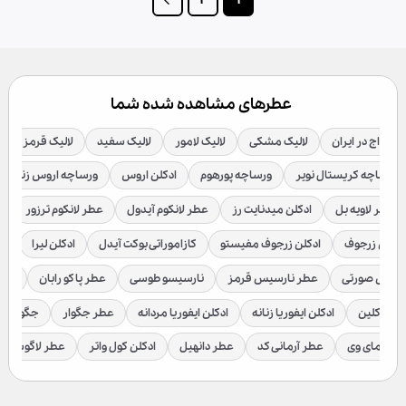
عطرهای مشاهده شده شما
یران
لالیک مشکی
لالیک لامور
لالیک سفید
لالیک قرمز
ادکلن دیور
یستال نویر
ورساچه پورهوم
ادکلن اروس
ورساچه اروس زنانه
ورساچه ب
 بل
ادکلن میدنایت رز
عطر لانکوم آیدول
عطر لانکوم ترزور
عطر بولگاری
ف
ادکلن زرجوف مفیستو
کازاموراتی بوکت آیدل
ادکلن لیرا
ادکلن لاتوسکا
ی
عطر نارسیس قرمز
نارسیسو طوسی
عطر پاکو رابان
عطر وان میلیو
ادکلن ایفوریا زنانه
ادکلن ایفوریا مردانه
عطر جگوار
جگوار کلاسیک
ا
عطر آرمانی کد
عطر دانهیل
ادکلن کول واتر
عطر لاگوست
ادکلن ل