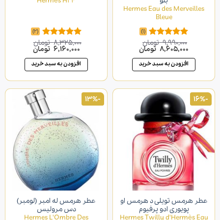
بلو
Hermès H24
Hermes Eau des Merve
Bleue
(2)
(1)
9,990,000
تومان
8,325,000
تومان
امتیاز
5.00
امتیاز
5.00
قیمت
8,605,000
تومان
قیمت
قیمت
6,160,000
تومان
قیمت
از 5
از 5
اصلی
فعلی
اصلی
فعلی
9,990,000 تومان
8,605,000 تومان
8,325,000 تومان
6,160,000 تومان
افزودن به سبد خرید
افزودن به سبد خرید
بود.
است.
بود.
است.
-13%
رمس تویلی د هرمس او
عطر هرمس له امبر (لومبر)
پویوری ادو پرفیوم
دس مرولیس
Hermes L'Ombre Des
Hermes Twilly d'Herm