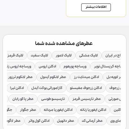
امتیاز
5.00
از 5
اطلاعات بیشتر
عطرهای مشاهده شده شما
یران
لالیک مشکی
لالیک لامور
لالیک سفید
لالیک قرمز
ادکلن دیور
یستال نویر
ورساچه پورهوم
ادکلن اروس
ورساچه اروس زنانه
ورساچه ب
 بل
ادکلن میدنایت رز
عطر لانکوم آیدول
عطر لانکوم ترزور
عطر بولگاری
ف
ادکلن زرجوف مفیستو
کازاموراتی بوکت آیدل
ادکلن لیرا
ادکلن لاتوسکا
ی
عطر نارسیس قرمز
نارسیسو طوسی
عطر پاکو رابان
عطر وان میلیو
ادکلن ایفوریا زنانه
ادکلن ایفوریا مردانه
عطر جگوار
جگوار کلاسیک
ا
عطر آرمانی کد
عطر دانهیل
ادکلن کول واتر
عطر لاگوست
ادکلن ل